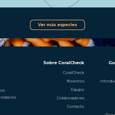
Ver más especies
Sobre CoralCheck
Gu
CoralCheck
Nosotros
Introduc
Equipo
los
nidarios
Colaboradores
Contacto