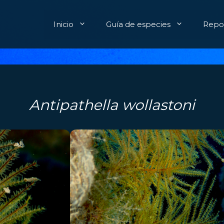
Inicio
Guía de especies
Repor
Antipathella wollastoni