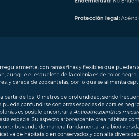
Endemicidad:
No Endém
Protección legal:
Apéndic
 irregularmente, con ramas finas y flexibles que pueden 
n, aunque el esqueleto de la colonia es de color negro
res, y carece de zooxantelas, por lo que se alimenta cap
partir de los 10 metros de profundidad, siendo frecuente
e puede confundirse con otras especies de corales negros
colonias es posible encontrar a
Antipathozoanthus macar
sta especie. Su aspecto arborescente crea hábitats comp
contribuyendo de manera fundamental a la biodiversidad 
cativa de hábitats bien conservados y con alta diversidad