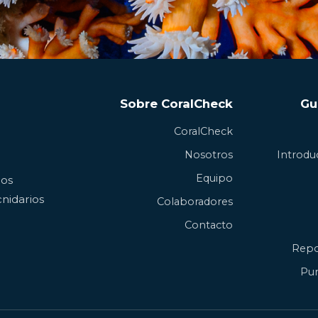
Sobre CoralCheck
Gu
CoralCheck
Nosotros
Introduc
Equipo
los
nidarios
Colaboradores
Contacto
Repo
Pun