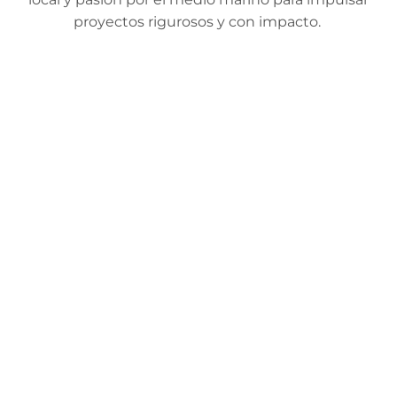
proyectos rigurosos y con impacto.
EQUIPO PROMOTOR
Xavi Alonso
Director y Co-fundador | Biólogo marino |
Divemaster
Sara Claverie
Co-fundadora | Oceanógrafa | Buceadora
Ángela Viafara