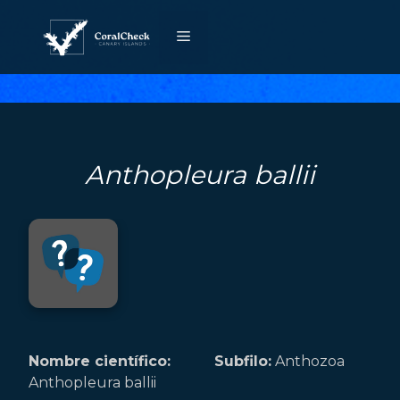
Saltar
al
Menú
contenido
Anthopleura ballii
Nombre científico:
Subfilo:
Anthozoa
Anthopleura ballii