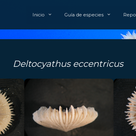
Inicio
Guía de especies
Repor
Deltocyathus eccentricus