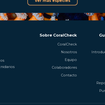
Ver más especies
Sobre CoralCheck
Gu
CoralCheck
Nosotros
Introduc
Equipo
los
nidarios
Colaboradores
Contacto
Repo
Pun