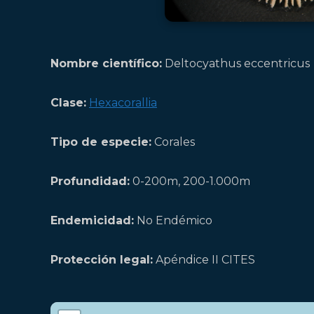
Nombre científico:
Deltocyathus eccentricus
Clase:
Hexacorallia
Tipo de especie:
Corales
Profundidad:
0-200m, 200-1.000m
Endemicidad:
No Endémico
Protección legal:
Apéndice II CITES