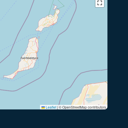
Leaflet
|
© OpenStreetMap contributors