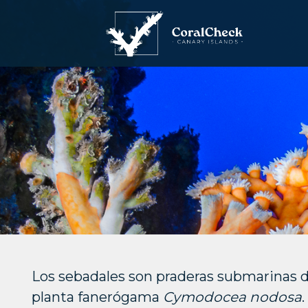
Saltar
al
contenido
Los sebadales son praderas submarinas 
planta fanerógama
Cymodocea nodosa