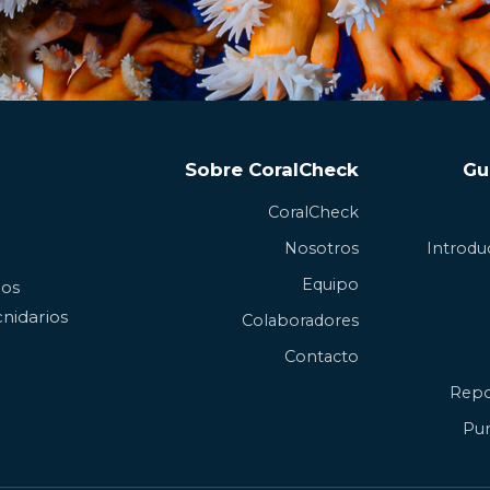
Sobre CoralCheck
Gu
CoralCheck
Nosotros
Introduc
Equipo
los
nidarios
Colaboradores
Contacto
Repo
Pun